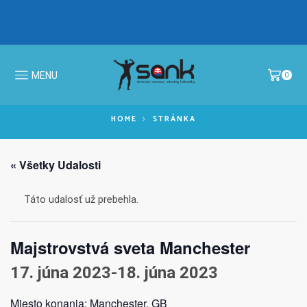
IBFF Fit Kids GALA CUP 2026 >
MS v N
MENU
0
HOME
STRÁNKA
« Všetky Udalosti
Táto udalosť už prebehla.
Majstrovstvá sveta Manchester
17. júna 2023
-
18. júna 2023
Miesto konania: Manchester, GB