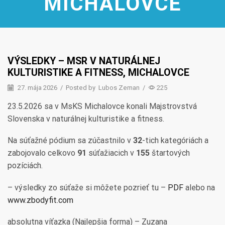
MICHALOVCE
VÝSLEDKY – MSR V NATURÁLNEJ
KULTURISTIKE A FITNESS, MICHALOVCE
27. mája 2026
/
Posted by
Lubos Zeman
/
225
23.5.2026
sa v MsKS Michalovce konali Majstrovstvá
Slovenska v naturálnej kulturistike a fitness.
Na súťažné pódium sa zúčastnilo v
32
-tich kategóriách a
zabojovalo celkovo
91
súťažiacich
v
155
štartových
pozíciách.
– výsledky zo súťaže si môžete pozrieť tu –
PDF
alebo na
www.zbodyfit.com
absolutna víťazka (
Najlepšia forma
) – Zuzana