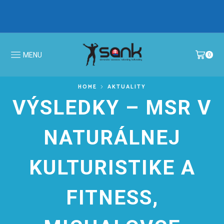
IBFF Fit Kids GALA CUP 2026 >
MS v N
MENU
0
HOME
AKTUALITY
VÝSLEDKY – MSR V
NATURÁLNEJ
KULTURISTIKE A
FITNESS,