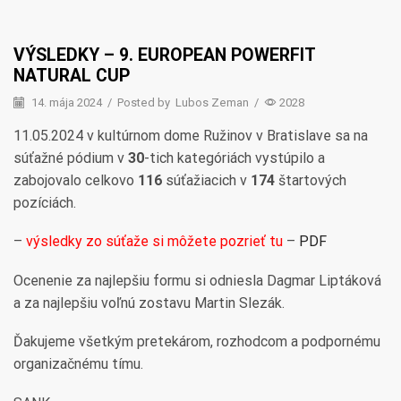
VÝSLEDKY – 9. EUROPEAN POWERFIT
NATURAL CUP
14. mája 2024
/
Posted by
Lubos Zeman
/
2028
11.05.2024
v kultúrnom dome Ružinov v Bratislave sa na
súťažné pódium v
30
-tich kategóriách vystúpilo a
zabojovalo celkovo
116
súťažiacich
v
174
štartových
pozíciách.
–
výsledky zo súťaže si môžete pozrieť tu
–
PDF
Ocenenie za najlepšiu formu si odniesla Dagmar Liptáková
a za najlepšiu voľnú zostavu Martin Slezák.
Ďakujeme všetkým pretekárom, rozhodcom a podpornému
organizačnému tímu.