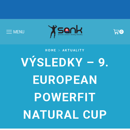
IBFF Fit Kids GALA CUP 2026 >
MS v N
MENU
0
HOME
AKTUALITY
VÝSLEDKY – 9.
EUROPEAN
POWERFIT
NATURAL CUP