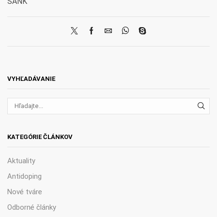
SANK
VYHĽADÁVANIE
VYH
KATEGÓRIE ČLÁNKOV
Aktuality
Antidoping
Nové tváre
Odborné články