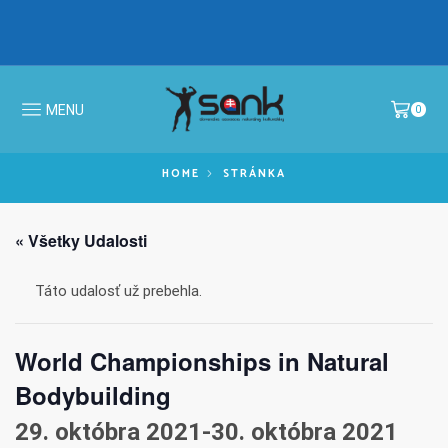
IBFF Fit Kids GALA CUP 2026 >
MS v N
MENU
0
HOME
STRÁNKA
« Všetky Udalosti
Táto udalosť už prebehla.
World Championships in Natural
Bodybuilding
29. októbra 2021
-
30. októbra 2021