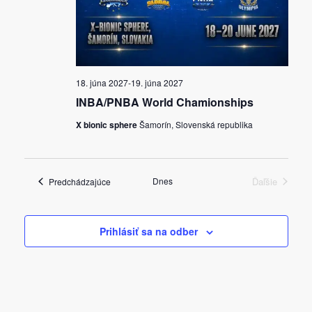
18. júna 2027
-
19. júna 2027
INBA/PNBA World Chamionships
X bionic sphere
Šamorín, Slovenská republika
Udalosti
Dnes
Ďaľšie
Predchádzajúce
Udalosti
Prihlásiť sa na odber