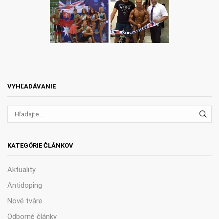
VYHĽADÁVANIE
VYH
KATEGÓRIE ČLÁNKOV
Aktuality
Antidoping
Nové tváre
Odborné články