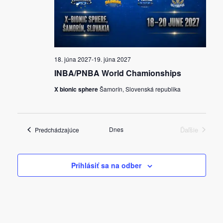
18. júna 2027
-
19. júna 2027
INBA/PNBA World Chamionships
X bionic sphere
Šamorín, Slovenská republika
Udalosti
Dnes
Ďaľšie
Predchádzajúce
Udalosti
Prihlásiť sa na odber