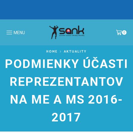
IBFF Fit Kids GALA CUP 2026 >
MS v N
MENU
0
HOME
AKTUALITY
PODMIENKY ÚČASTI
REPREZENTANTOV
NA ME A MS 2016-
2017