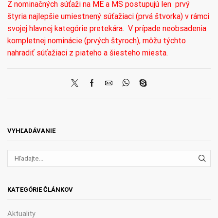
Z nominačných súťaži na ME a MS postupujú len prvý
štyria najlepšie umiestnený súťažiaci (prvá štvorka) v rámci
svojej hlavnej kategórie pretekára. V prípade neobsadenia
kompletnej nominácie (prvých štyroch), môžu týchto
nahradiť súťažiaci z piateho a šiesteho miesta.
VYHĽADÁVANIE
VYH
KATEGÓRIE ČLÁNKOV
Aktuality