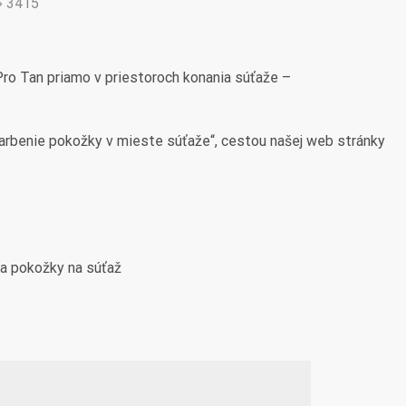
3415
Pro Tan priamo v priestoroch konania súťaže –
arbenie pokožky v mieste súťaže“, cestou našej web stránky
ia pokožky na súťaž