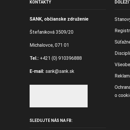
KONTAKTY
DÔLEŽI
SANK, občianske združenie
Stanov
Registr
Štefaniková 3509/20
Súťažné
Michalovce, 071 01
Discipl
Tel.:
+421 (0) 910396888
Všeobe
E-mail:
sank@sank.sk
Reklam
Ochrana
o cook
SLEDUJTE NÁS NA FB: