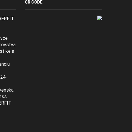
QR CODE
WERFIT
ovce
rovstvá
stike a
enciu
024-
venska
ness
ERFIT