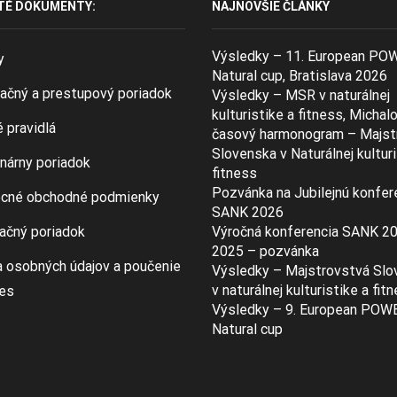
TÉ DOKUMENTY:
NAJNOVŠIE ČLÁNKY
Výsledky – 11. European PO
y
Natural cup, Bratislava 2026
ačný a prestupový poriadok
Výsledky – MSR v naturálnej
kulturistike a fitness, Michal
 pravidlá
časový harmonogram – Majst
Slovenska v Naturálnej kulturi
inárny poriadok
fitness
Pozvánka na Jubilejnú konfer
cné obchodné podmienky
SANK 2026
ačný poriadok
Výročná konferencia SANK 2
2025 – pozvánka
 osobných údajov a poučenie
Výsledky – Majstrovstvá Slo
v naturálnej kulturistike a fit
ies
Výsledky – 9. European POW
Natural cup