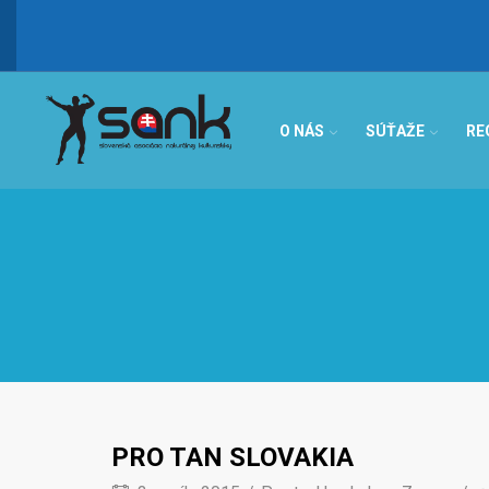
IBFF Fit Kids GALA CUP 2026 >
O NÁS
SÚŤAŽE
RE
PRO TAN SLOVAKIA