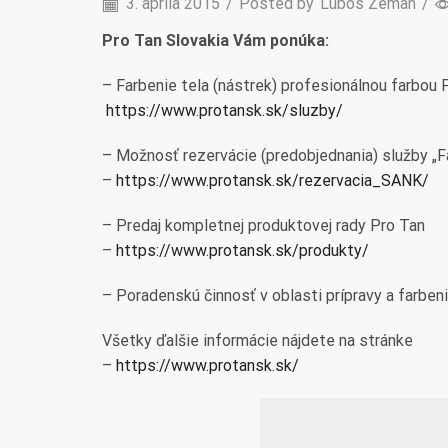
3. apríla 2015
/
Posted by
Lubos Zeman
/
Pro Tan Slovakia Vám ponúka:
– Farbenie tela (nástrek) profesionálnou farbou 
https://www.protansk.sk/
sluzby/
– Možnosť rezervácie (predobjednania) služby „F
–
https://www.protansk.sk/
rezervacia_SANK/
– Predaj kompletnej produktovej rady Pro Tan
–
https://www.protansk.sk/
produkty/
– Poradenskú činnosť v oblasti prípravy a farben
Všetky ďalšie informácie nájdete na stránke
–
https://www.protansk.sk/