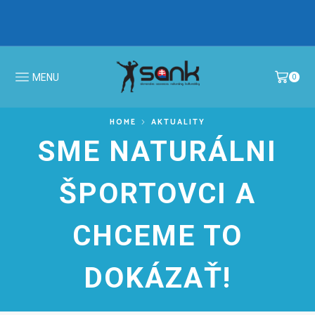
IBFF Fit Kids GALA CUP 2026 >
MS v N
MENU
0
HOME
AKTUALITY
SME NATURÁLNI
ŠPORTOVCI A
CHCEME TO
DOKÁZAŤ!