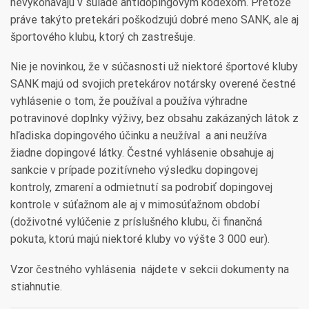
nevykonávajú v súlade antidopingovým kódexom. Pretože
práve takýto pretekári poškodzujú dobré meno SANK, ale aj
športového klubu, ktorý ch zastrešuje.
Nie je novinkou, že v súčasnosti už niektoré športové kluby
SANK majú od svojich pretekárov notársky overené čestné
vyhlásenie o tom, že používal a používa výhradne
potravinové doplnky výživy, bez obsahu zakázaných látok z
hľadiska dopingového účinku a neužíval a ani neužíva
žiadne dopingové látky. Čestné vyhlásenie obsahuje aj
sankcie v prípade pozitívneho výsledku dopingovej
kontroly, zmarení a odmietnutí sa podrobiť dopingovej
kontrole v súťažnom ale aj v mimosúťažnom období
(doživotné vylúčenie z príslušného klubu, či finančná
pokuta, ktorú majú niektoré kluby vo výšte 3 000 eur).
Vzor čestného vyhlásenia nájdete v sekcii dokumenty na
stiahnutie.