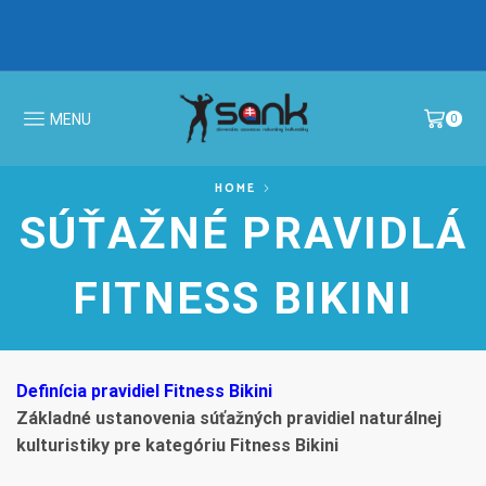
IBFF Fit Kids GALA CUP 2026 >
MS v N
MENU
0
HOME
SÚŤAŽNÉ PRAVIDLÁ
FITNESS BIKINI
Definícia pravidiel Fitness Bikini
Základné ustanovenia súťažných pravidiel naturálnej
kulturistiky pre kategóriu Fitness Bikini