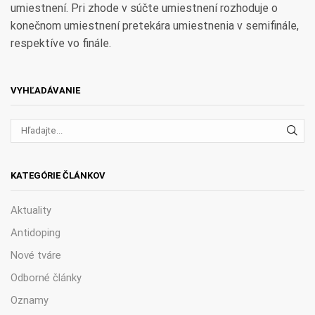
umiestnení. Pri zhode v súčte umiestnení rozhoduje o
konečnom umiestnení pretekára umiestnenia v semifinále,
respektíve vo finále.
VYHĽADÁVANIE
VYH
KATEGÓRIE ČLÁNKOV
Aktuality
Antidoping
Nové tváre
Odborné články
Oznamy