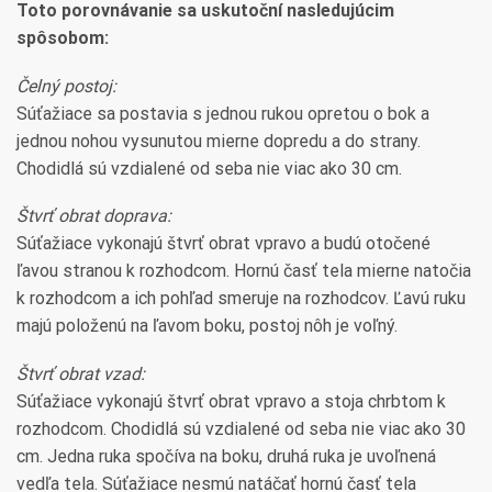
Toto porovnávanie sa uskutoční nasledujúcim
spôsobom:
Čelný postoj:
Súťažiace sa postavia s jednou rukou opretou o bok a
jednou nohou vysunutou mierne dopredu a do strany.
Chodidlá sú vzdialené od seba nie viac ako 30 cm.
Štvrť obrat doprava:
Súťažiace vykonajú štvrť obrat vpravo a budú otočené
ľavou stranou k rozhodcom. Hornú časť tela mierne natočia
k rozhodcom a ich pohľad smeruje na rozhodcov. Ľavú ruku
majú položenú na ľavom boku, postoj nôh je voľný.
Štvrť obrat vzad:
Súťažiace vykonajú štvrť obrat vpravo a stoja chrbtom k
rozhodcom. Chodidlá sú vzdialené od seba nie viac ako 30
cm. Jedna ruka spočíva na boku, druhá ruka je uvoľnená
vedľa tela. Súťažiace nesmú natáčať hornú časť tela