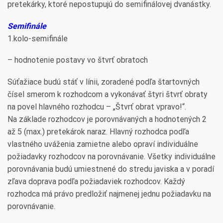
pretekárky, ktoré nepostupujú do semifinálovej dvanástky.
Semifinále
1.kolo-semifinále
– hodnotenie postavy vo štvrť obratoch
Súťažiace budú stáť v línii, zoradené podľa štartovných
čísel smerom k rozhodcom a vykonávať štyri štvrť obraty
na povel hlavného rozhodcu – „Štvrť obrat vpravo!“.
Na základe rozhodcov je porovnávaných a hodnotených 2
až 5 (max.) pretekárok naraz. Hlavný rozhodca podľa
vlastného uváženia zamietne alebo opraví individuálne
požiadavky rozhodcov na porovnávanie. Všetky individuálne
porovnávania budú umiestnené do stredu javiska a v poradí
zľava doprava podľa požiadaviek rozhodcov. Každý
rozhodca má právo predložiť najmenej jednu požiadavku na
porovnávanie.