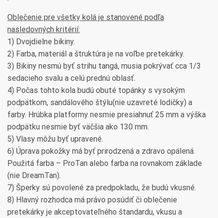
Oblečenie pre všetky kolá je stanovené podľa
nasledovných kritérií:
1) Dvojdielne bikiny.
2) Farba, materiál a štruktúra je na voľbe pretekárky.
3) Bikiny nesmú byť strihu tangá, musia pokrývať cca 1/3
sedacieho svalu a celú prednú oblasť.
4) Počas tohto kola budú obuté topánky s vysokým
podpätkom, sandálového štýlu(nie uzavreté lodičky) a
farby. Hrúbka platformy nesmie presiahnuť 25 mm a výška
podpätku nesmie byť väčšia ako 130 mm.
5) Vlasy môžu byť upravené.
6) Úprava pokožky má byť prirodzená a zdravo opálená.
Použitá farba – ProTan alebo farba na rovnakom základe
(nie DreamTan).
7) Šperky sú povolené za predpokladu, že budú vkusné.
8) Hlavný rozhodca má právo posúdiť či oblečenie
pretekárky je akceptovateľného štandardu, vkusu a