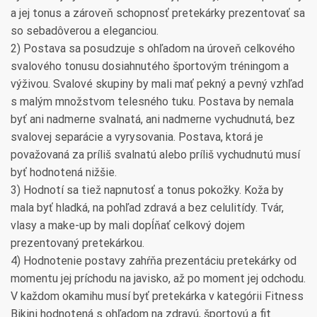
a jej tonus a zároveň schopnosť pretekárky prezentovať sa
so sebadôverou a eleganciou.
2) Postava sa posudzuje s ohľadom na úroveň celkového
svalového tonusu dosiahnutého športovým tréningom a
výživou. Svalové skupiny by mali mať pekný a pevný vzhľad
s malým množstvom telesného tuku. Postava by nemala
byť ani nadmerne svalnatá, ani nadmerne vychudnutá, bez
svalovej separácie a vyrysovania. Postava, ktorá je
považovaná za príliš svalnatú alebo príliš vychudnutú musí
byť hodnotená nižšie.
3) Hodnotí sa tiež napnutosť a tonus pokožky. Koža by
mala byť hladká, na pohľad zdravá a bez celulitídy. Tvár,
vlasy a make-up by mali dopĺňať celkový dojem
prezentovaný pretekárkou.
4) Hodnotenie postavy zahŕňa prezentáciu pretekárky od
momentu jej príchodu na javisko, až po moment jej odchodu.
V každom okamihu musí byť pretekárka v kategórii Fitness
Bikini hodnotená s ohľadom na zdravú, športovú a fit