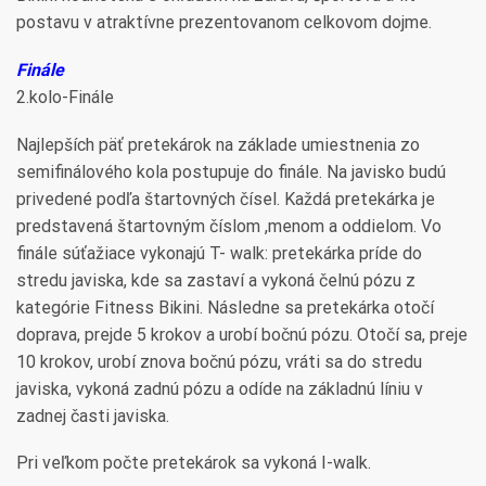
postavu v atraktívne prezentovanom celkovom dojme.
Finále
2.kolo-Finále
Najlepších päť pretekárok na základe umiestnenia zo
semifinálového kola postupuje do finále. Na javisko budú
privedené podľa štartovných čísel. Každá pretekárka je
predstavená štartovným číslom ,menom a oddielom. Vo
finále súťažiace vykonajú T- walk: pretekárka príde do
stredu javiska, kde sa zastaví a vykoná čelnú pózu z
kategórie Fitness Bikini. Následne sa pretekárka otočí
doprava, prejde 5 krokov a urobí bočnú pózu. Otočí sa, preje
10 krokov, urobí znova bočnú pózu, vráti sa do stredu
javiska, vykoná zadnú pózu a odíde na základnú líniu v
zadnej časti javiska.
Pri veľkom počte pretekárok sa vykoná I-walk.