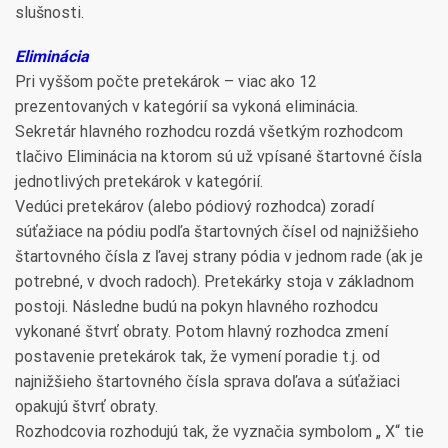
slušnosti.
Eliminácia
Pri vyššom počte pretekárok – viac ako 12
prezentovaných v kategórií sa vykoná eliminácia.
Sekretár hlavného rozhodcu rozdá všetkým rozhodcom
tlačivo Eliminácia na ktorom sú už vpísané štartovné čísla
jednotlivých pretekárok v kategórií.
Vedúci pretekárov (alebo pódiový rozhodca) zoradí
súťažiace na pódiu podľa štartovných čísel od najnižšieho
štartovného čísla z ľavej strany pódia v jednom rade (ak je
potrebné, v dvoch radoch). Pretekárky stoja v základnom
postoji. Následne budú na pokyn hlavného rozhodcu
vykonané štvrť obraty. Potom hlavný rozhodca zmení
postavenie pretekárok tak, že vymení poradie t.j. od
najnižšieho štartovného čísla sprava doľava a súťažiaci
opakujú štvrť obraty.
Rozhodcovia rozhodujú tak, že vyznačia symbolom „ X“ tie