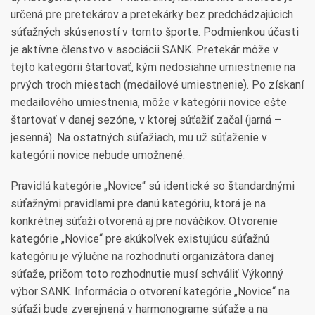
určená pre pretekárov a pretekárky bez predchádzajúcich
súťažných skúseností v tomto športe. Podmienkou účasti
je aktívne členstvo v asociácii SANK. Pretekár môže v
tejto kategórii štartovať, kým nedosiahne umiestnenie na
prvých troch miestach (medailové umiestnenie). Po získaní
medailového umiestnenia, môže v kategórii novice ešte
štartovať v danej sezóne, v ktorej súťažiť začal (jarná –
jesenná). Na ostatných súťažiach, mu už súťaženie v
kategórii novice nebude umožnené.
Pravidlá kategórie „Novice“ sú identické so štandardnými
súťažnými pravidlami pre danú kategóriu, ktorá je na
konkrétnej súťaži otvorená aj pre nováčikov. Otvorenie
kategórie „Novice“ pre akúkoľvek existujúcu súťažnú
kategóriu je výlučne na rozhodnutí organizátora danej
súťaže, pričom toto rozhodnutie musí schváliť Výkonný
výbor SANK. Informácia o otvorení kategórie „Novice“ na
súťaži bude zverejnená v harmonograme súťaže a na