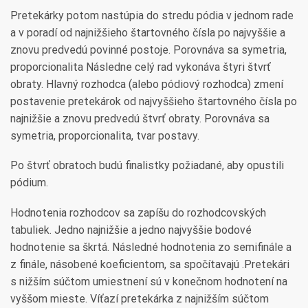
Pretekárky potom nastúpia do stredu pódia v jednom rade
a v poradí od najnižšieho štartovného čísla po najvyššie a
znovu predvedú povinné postoje. Porovnáva sa symetria,
proporcionalita Následne celý rad vykonáva štyri štvrť
obraty. Hlavný rozhodca (alebo pódiový rozhodca) zmení
postavenie pretekárok od najvyššieho štartovného čísla po
najnižšie a znovu predvedú štvrť obraty. Porovnáva sa
symetria, proporcionalita, tvar postavy.
Po štvrť obratoch budú finalistky požiadané, aby opustili
pódium.
Hodnotenia rozhodcov sa zapíšu do rozhodcovských
tabuliek. Jedno najnižšie a jedno najvyššie bodové
hodnotenie sa škrtá. Následné hodnotenia zo semifinále a
z finále, násobené koeficientom, sa spočítavajú .Pretekári
s nižším súčtom umiestnení sú v konečnom hodnotení na
vyššom mieste. Víťazí pretekárka z najnižším súčtom