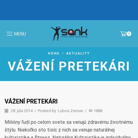
IBFF Fit Kids GALA CUP 2026 >
MS v N
MENU
0
HOME
AKTUALITY
VÁŽENÍ PRETEKÁRI
VÁŽENÍ PRETEKÁRI
28. júla 2014
/
Posted by
Lubos Zeman
/
1888
Milióny ľudí po celom svete sa venujú zdravému životnému
štýlu. Niekoľko sto tisíc z nich sa venuje naturálnej
kulturistike a fitness. Naturálna Kulturistika je individuálny