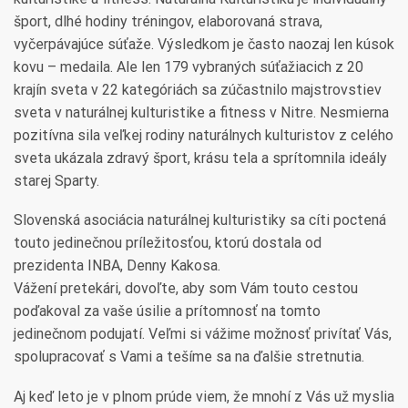
šport, dlhé hodiny tréningov, elaborovaná strava,
vyčerpávajúce súťaže. Výsledkom je často naozaj len kúsok
kovu – medaila. Ale len 179 vybraných súťažiacich z 20
krajín sveta v 22 kategóriách sa zúčastnilo majstrovstiev
sveta v naturálnej kulturistike a fitness v Nitre. Nesmierna
pozitívna sila veľkej rodiny naturálnych kulturistov z celého
sveta ukázala zdravý šport, krásu tela a sprítomnila ideály
starej Sparty.
Slovenská asociácia naturálnej kulturistiky sa cíti poctená
touto jedinečnou príležitosťou, ktorú dostala od
prezidenta INBA, Denny Kakosa.
Vážení pretekári, dovoľte, aby som Vám touto cestou
poďakoval za vaše úsilie a prítomnosť na tomto
jedinečnom podujatí. Veľmi si vážime možnosť privítať Vás,
spolupracovať s Vami a tešíme sa na ďalšie stretnutia.
Aj keď leto je v plnom prúde viem, že mnohí z Vás už myslia