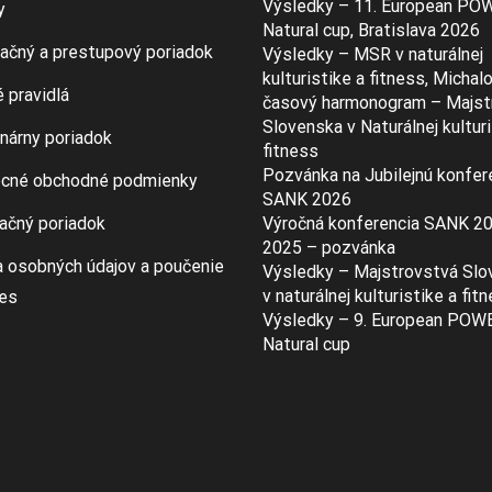
Výsledky – 11. European PO
y
Natural cup, Bratislava 2026
ačný a prestupový poriadok
Výsledky – MSR v naturálnej
kulturistike a fitness, Michal
 pravidlá
časový harmonogram – Majst
Slovenska v Naturálnej kulturi
inárny poriadok
fitness
Pozvánka na Jubilejnú konfer
cné obchodné podmienky
SANK 2026
ačný poriadok
Výročná konferencia SANK 2
2025 – pozvánka
 osobných údajov a poučenie
Výsledky – Majstrovstvá Slo
v naturálnej kulturistike a fit
ies
Výsledky – 9. European POW
Natural cup