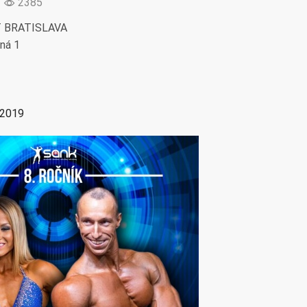
2385
T BRATISLAVA
vná 1
 2019