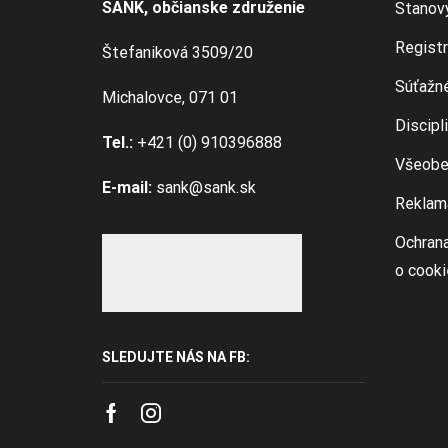
SANK, občianske združenie
Stanov
Registr
Štefaniková 3509/20
Súťažné
Michalovce, 071 01
Discipl
Tel.:
+421 (0) 910396888
Všeobe
E-mail:
sank@sank.sk
Reklam
Ochrana
o cook
SLEDUJTE NÁS NA FB:
Facebook
Instagram