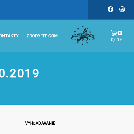
MS v Naturálnej kulturisti
0
ONTAKTY
ZBODYFIT-COM
0,00
€
0.2019
VYHĽADÁVANIE