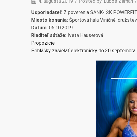
4. augusta 2019
/
Posted by
Lubos Zeman
/
Usporiadateľ:
Z poverenia SANK- ŠK POWERFI
Miesto konania:
Športová hala Viničné, družste
Dátum:
05.10.2019
Riaditeľ súťaže:
Iveta Hauserová
Propozície
Prihlášky zasielať elektronicky do 30.septembra