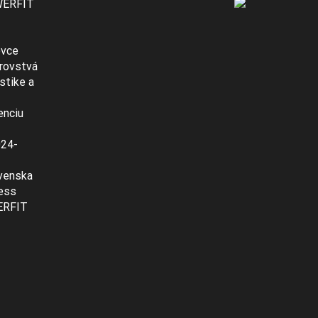
WERFIT
ovce
rovstvá
stike a
enciu
024-
venska
ness
ERFIT