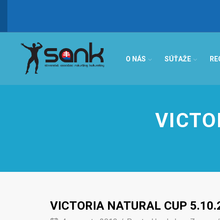
IBFF Fit Kids GALA CUP 2026 >
O NÁS
SÚŤAŽE
RE
VICTO
VICTORIA NATURAL CUP 5.10.