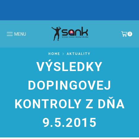
IBFF Fit Kids GALA CUP 2026 >
MS v N
MENU
0
HOME
AKTUALITY
VÝSLEDKY
DOPINGOVEJ
KONTROLY Z DŇA
9.5.2015