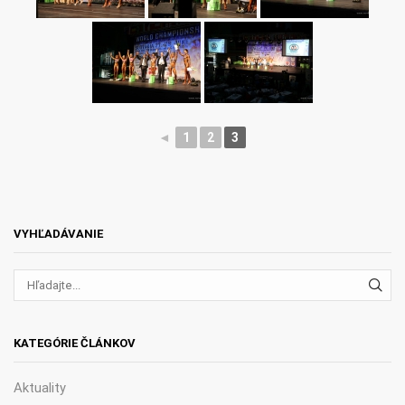
◄
1
2
3
VYHĽADÁVANIE
VYH
KATEGÓRIE ČLÁNKOV
Aktuality