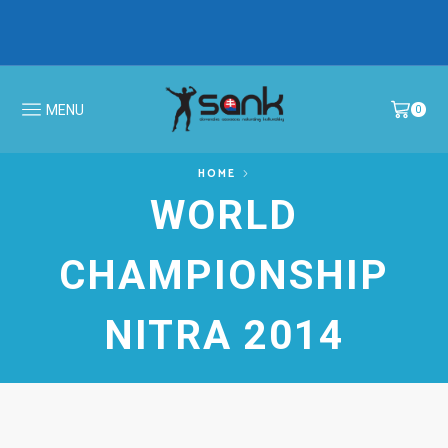
IBFF Fit Kids GALA CUP 2026 >
MS v N
MENU
0
HOME
WORLD
CHAMPIONSHIP
NITRA 2014